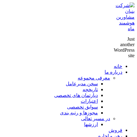
Just
another
WordPress
site
خانه
درباره ما
معرفی مجموعه
سخن مدیرعامل
تاریخچه
دپارتمان های تخصصی
اعتبارات
سوابق تخصصی
مجوزها و رتبه بندی
در مسیر تعالی
ارزشها
فروش
رهن و اجاره