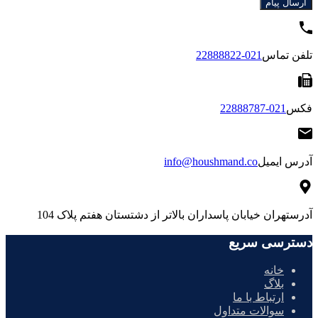
تلفن تماس
021-22888822
فکس
021-22888787
آدرس ایمیل
info@houshmand.co
آدرس
تهران خیابان پاسداران بالاتر از دشتستان هفتم پلاک 104
دسترسی سریع
خانه
بلاگ
ارتباط با ما
سوالات متداول